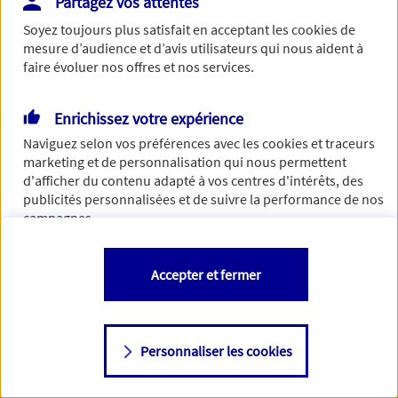
Partagez vos attentes
Vous disposez de droits sur les informations vous concernant. Pour
Soyez toujours plus satisfait en acceptant les
cookies
de
plus d’informations,
cliquez ici
.
mesure d’audience et d’avis utilisateurs qui nous aident à
faire évoluer nos offres et nos services.
Enrichissez votre expérience
Naviguez selon vos préférences avec les
cookies et traceurs
marketing et de personnalisation qui nous permettent
d'afficher du contenu adapté à vos centres d'intérêts, des
publicités personnalisées et de suivre la performance de nos
campagnes.
Vous êtes libre de les accepter, de les refuser comme de
Accepter et fermer
changer d'avis à tout moment en allant sur
"Paramétrer mes
cookies
"
Personnaliser les cookies
Consulter notre politique de
cookies
Étape suivante