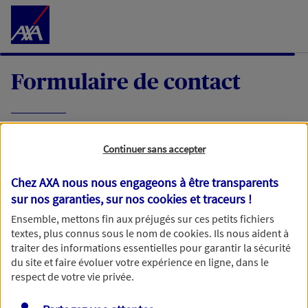
Accéder au Contenu
Formulaire de contact
Expliquez-nous en quelques mots votre
Continuer sans accepter
demande, nous vous répondrons dans les
meilleurs délais par mail ou par téléphone.
Chez AXA nous nous engageons à être transparents
sur nos garanties, sur nos
cookies et traceurs
!
Votre message :
Ensemble, mettons fin aux préjugés sur ces petits fichiers
textes, plus connus sous le nom de
cookies
. Ils nous aident à
traiter des informations essentielles pour garantir la sécurité
du site et faire évoluer votre expérience en ligne, dans le
respect de votre vie privée.