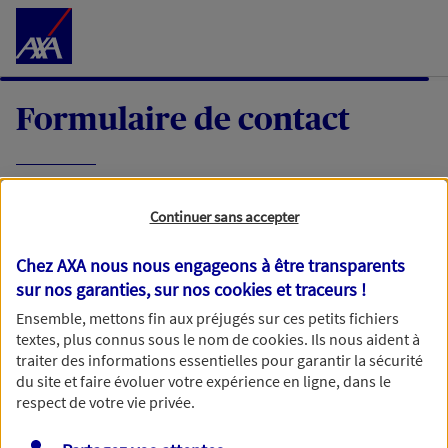
Accéder au Contenu
Formulaire de contact
Expliquez-nous en quelques mots votre
Continuer sans accepter
demande, nous vous répondrons dans les
meilleurs délais par mail ou par téléphone.
Chez AXA nous nous engageons à être transparents
sur nos garanties, sur nos
cookies et traceurs
!
Votre message :
Ensemble, mettons fin aux préjugés sur ces petits fichiers
textes, plus connus sous le nom de
cookies
. Ils nous aident à
traiter des informations essentielles pour garantir la sécurité
du site et faire évoluer votre expérience en ligne, dans le
respect de votre vie privée.