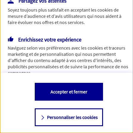
Partagez vos attentes
Vous disposez de droits sur les informations vous concernant. Pour
Soyez toujours plus satisfait en acceptant les
cookies
de
plus d’informations,
cliquez ici
.
mesure d’audience et d’avis utilisateurs qui nous aident à
faire évoluer nos offres et nos services.
Enrichissez votre expérience
Naviguez selon vos préférences avec les
cookies et traceurs
marketing et de personnalisation qui nous permettent
d'afficher du contenu adapté à vos centres d'intérêts, des
publicités personnalisées et de suivre la performance de nos
campagnes.
Vous êtes libre de les accepter, de les refuser comme de
Accepter et fermer
changer d'avis à tout moment en allant sur
"Paramétrer mes
cookies
"
Personnaliser les cookies
Consulter notre politique de
cookies
Étape suivante