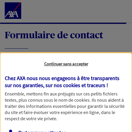
Accéder au Contenu
Formulaire de contact
Expliquez-nous en quelques mots votre
Continuer sans accepter
demande, nous vous répondrons dans les
meilleurs délais par mail ou par téléphone.
Chez AXA nous nous engageons à être transparents
sur nos garanties, sur nos
cookies et traceurs
!
Votre message :
Ensemble, mettons fin aux préjugés sur ces petits fichiers
textes, plus connus sous le nom de
cookies
. Ils nous aident à
traiter des informations essentielles pour garantir la sécurité
du site et faire évoluer votre expérience en ligne, dans le
respect de votre vie privée.