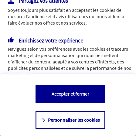
Partagez vos attentes
Vous disposez de droits sur les informations vous concernant. Pour
Soyez toujours plus satisfait en acceptant les
cookies
de
plus d’informations,
cliquez ici
.
mesure d’audience et d’avis utilisateurs qui nous aident à
faire évoluer nos offres et nos services.
Enrichissez votre expérience
Naviguez selon vos préférences avec les
cookies et traceurs
marketing et de personnalisation qui nous permettent
d'afficher du contenu adapté à vos centres d'intérêts, des
publicités personnalisées et de suivre la performance de nos
campagnes.
Vous êtes libre de les accepter, de les refuser comme de
Accepter et fermer
changer d'avis à tout moment en allant sur
"Paramétrer mes
cookies
"
Personnaliser les cookies
Consulter notre politique de
cookies
Étape suivante