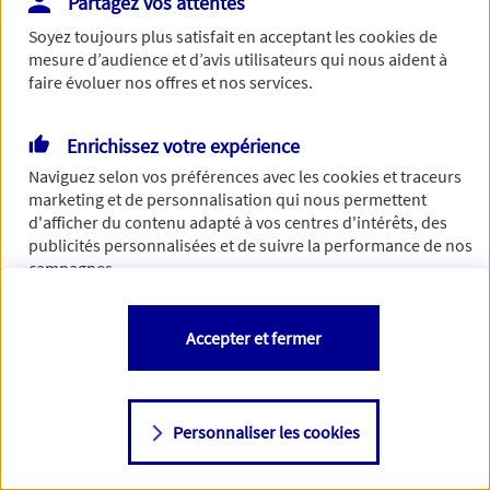
Partagez vos attentes
Vous disposez de droits sur les informations vous concernant. Pour
Soyez toujours plus satisfait en acceptant les
cookies
de
plus d’informations,
cliquez ici
.
mesure d’audience et d’avis utilisateurs qui nous aident à
faire évoluer nos offres et nos services.
Enrichissez votre expérience
Naviguez selon vos préférences avec les
cookies et traceurs
marketing et de personnalisation qui nous permettent
d'afficher du contenu adapté à vos centres d'intérêts, des
publicités personnalisées et de suivre la performance de nos
campagnes.
Vous êtes libre de les accepter, de les refuser comme de
Accepter et fermer
changer d'avis à tout moment en allant sur
"Paramétrer mes
cookies
"
Personnaliser les cookies
Consulter notre politique de
cookies
Étape suivante