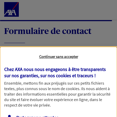
Accéder au Contenu
Formulaire de contact
Expliquez-nous en quelques mots votre
Continuer sans accepter
demande, nous vous répondrons dans les
meilleurs délais par mail ou par téléphone.
Chez AXA nous nous engageons à être transparents
sur nos garanties, sur nos
cookies et traceurs
!
Votre message :
Ensemble, mettons fin aux préjugés sur ces petits fichiers
textes, plus connus sous le nom de
cookies
. Ils nous aident à
traiter des informations essentielles pour garantir la sécurité
du site et faire évoluer votre expérience en ligne, dans le
respect de votre vie privée.