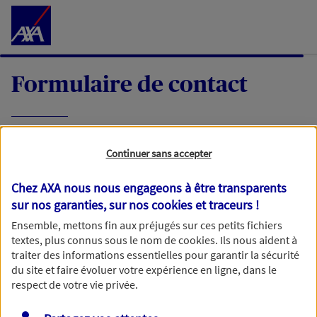
Accéder au Contenu
Formulaire de contact
Expliquez-nous en quelques mots votre
Continuer sans accepter
demande, nous vous répondrons dans les
meilleurs délais par mail ou par téléphone.
Chez AXA nous nous engageons à être transparents
sur nos garanties, sur nos
cookies et traceurs
!
Votre message :
Ensemble, mettons fin aux préjugés sur ces petits fichiers
textes, plus connus sous le nom de
cookies
. Ils nous aident à
traiter des informations essentielles pour garantir la sécurité
du site et faire évoluer votre expérience en ligne, dans le
respect de votre vie privée.