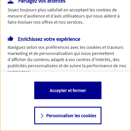
Partagez vos attentes
Vous disposez de droits sur les informations vous concernant. Pour
Soyez toujours plus satisfait en acceptant les
cookies
de
plus d’informations,
cliquez ici
.
mesure d’audience et d’avis utilisateurs qui nous aident à
faire évoluer nos offres et nos services.
Enrichissez votre expérience
Naviguez selon vos préférences avec les
cookies et traceurs
marketing et de personnalisation qui nous permettent
d'afficher du contenu adapté à vos centres d'intérêts, des
publicités personnalisées et de suivre la performance de nos
campagnes.
Vous êtes libre de les accepter, de les refuser comme de
Accepter et fermer
changer d'avis à tout moment en allant sur
"Paramétrer mes
cookies
"
Personnaliser les cookies
Consulter notre politique de
cookies
Étape suivante