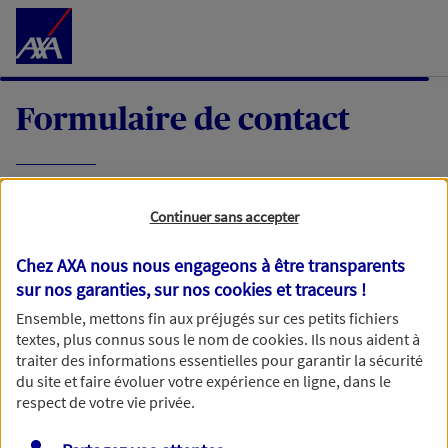
Accéder au Contenu
Formulaire de contact
Expliquez-nous en quelques mots votre
Continuer sans accepter
demande, nous vous répondrons dans les
meilleurs délais par mail ou par téléphone.
Chez AXA nous nous engageons à être transparents
sur nos garanties, sur nos
cookies et traceurs
!
Votre message :
Ensemble, mettons fin aux préjugés sur ces petits fichiers
textes, plus connus sous le nom de
cookies
. Ils nous aident à
traiter des informations essentielles pour garantir la sécurité
du site et faire évoluer votre expérience en ligne, dans le
respect de votre vie privée.