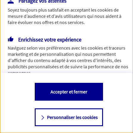
Partagez vos attentes
Vous disposez de droits sur les informations vous concernant. Pour
Soyez toujours plus satisfait en acceptant les
cookies
de
plus d’informations,
cliquez ici
.
mesure d’audience et d’avis utilisateurs qui nous aident à
faire évoluer nos offres et nos services.
Enrichissez votre expérience
Naviguez selon vos préférences avec les
cookies et traceurs
marketing et de personnalisation qui nous permettent
d'afficher du contenu adapté à vos centres d'intérêts, des
publicités personnalisées et de suivre la performance de nos
campagnes.
Vous êtes libre de les accepter, de les refuser comme de
Accepter et fermer
changer d'avis à tout moment en allant sur
"Paramétrer mes
cookies
"
Personnaliser les cookies
Consulter notre politique de
cookies
Étape suivante