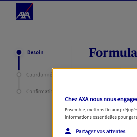
Accéder au Contenu
Formula
Besoin
Coordonnées
Expliquez-nous en
délais par mail ou
Confirmation
Chez AXA nous nous engageon
Votre message :
Ensemble, mettons fin aux préjugés 
informations essentielles pour garan
Partagez vos attentes