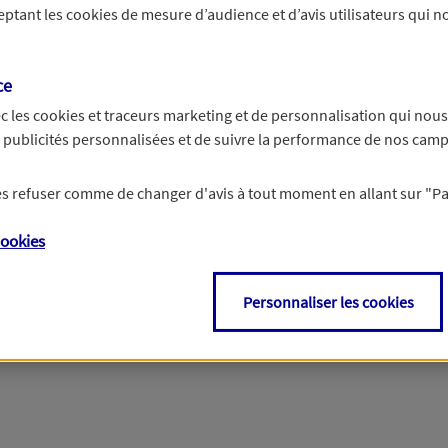
ceptant les
cookies
de mesure d’audience et d’avis utilisateurs qui no
r les informations vous concernant. Pour plus d’informations,
cliquez ici
.
ce
c les
cookies et traceurs
marketing et de personnalisation qui nous
es publicités personnalisées et de suivre la performance de nos cam
 les refuser comme de changer d'avis à tout moment en allant sur
"P
ookies
Personnaliser les cookies