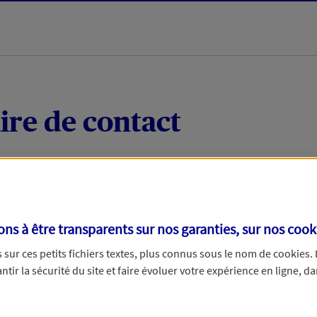
ire de contact
 quelques mots votre demande, nous vous répondrons 
 par téléphone.
s à être transparents sur nos garanties, sur nos
cook
sur ces petits fichiers textes, plus connus sous le nom de
cookies
.
tir la sécurité du site et faire évoluer votre expérience en ligne, da