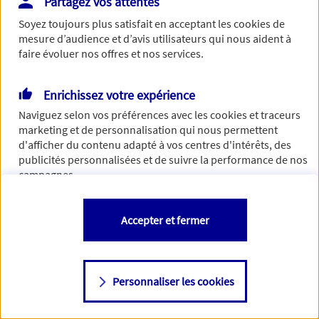
Partagez vos attentes
Vous disposez de droits sur les informations vous concernant. Pour
Soyez toujours plus satisfait en acceptant les
cookies
de
plus d’informations,
cliquez ici
.
mesure d’audience et d’avis utilisateurs qui nous aident à
faire évoluer nos offres et nos services.
Enrichissez votre expérience
Naviguez selon vos préférences avec les
cookies et traceurs
marketing et de personnalisation qui nous permettent
d'afficher du contenu adapté à vos centres d'intérêts, des
publicités personnalisées et de suivre la performance de nos
campagnes.
Vous êtes libre de les accepter, de les refuser comme de
Accepter et fermer
changer d'avis à tout moment en allant sur
"Paramétrer mes
cookies
"
Personnaliser les cookies
Consulter notre politique de
cookies
Étape suivante