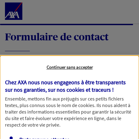
Accéder au Contenu
Formulaire de contact
Expliquez-nous en quelques mots votre
Continuer sans accepter
demande, nous vous répondrons dans les
meilleurs délais par mail ou par téléphone.
Chez AXA nous nous engageons à être transparents
sur nos garanties, sur nos
cookies et traceurs
!
Votre message :
Ensemble, mettons fin aux préjugés sur ces petits fichiers
textes, plus connus sous le nom de
cookies
. Ils nous aident à
traiter des informations essentielles pour garantir la sécurité
du site et faire évoluer votre expérience en ligne, dans le
respect de votre vie privée.