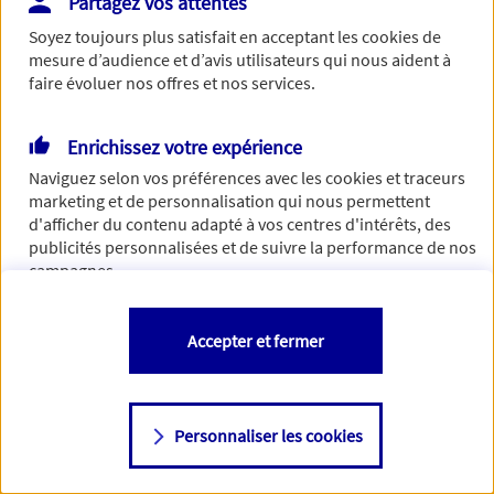
Partagez vos attentes
Vous disposez de droits sur les informations vous concernant. Pour
Soyez toujours plus satisfait en acceptant les
cookies
de
plus d’informations,
cliquez ici
.
mesure d’audience et d’avis utilisateurs qui nous aident à
faire évoluer nos offres et nos services.
Enrichissez votre expérience
Naviguez selon vos préférences avec les
cookies et traceurs
marketing et de personnalisation qui nous permettent
d'afficher du contenu adapté à vos centres d'intérêts, des
publicités personnalisées et de suivre la performance de nos
campagnes.
Vous êtes libre de les accepter, de les refuser comme de
Accepter et fermer
changer d'avis à tout moment en allant sur
"Paramétrer mes
cookies
"
Personnaliser les cookies
Consulter notre politique de
cookies
Étape suivante