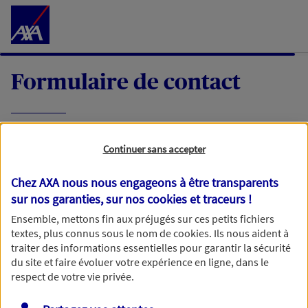
Accéder au Contenu
Formulaire de contact
Expliquez-nous en quelques mots votre
Continuer sans accepter
demande, nous vous répondrons dans les
meilleurs délais par mail ou par téléphone.
Chez AXA nous nous engageons à être transparents
sur nos garanties, sur nos
cookies et traceurs
!
Votre message :
Ensemble, mettons fin aux préjugés sur ces petits fichiers
textes, plus connus sous le nom de
cookies
. Ils nous aident à
traiter des informations essentielles pour garantir la sécurité
du site et faire évoluer votre expérience en ligne, dans le
respect de votre vie privée.