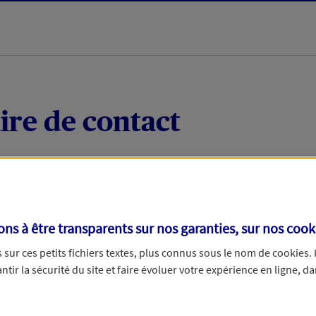
ire de contact
 quelques mots votre demande, nous vous répondrons 
 par téléphone.
s à être transparents sur nos garanties, sur nos
cook
sur ces petits fichiers textes, plus connus sous le nom de
cookies
.
tir la sécurité du site et faire évoluer votre expérience en ligne, da