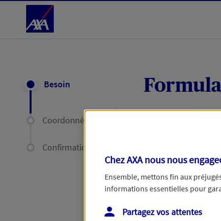
Accéder au Contenu
Formula
Besoin
Coordonnées
Expliquez-nous en
délais par mail ou
Confirmation
Chez AXA nous nous engageon
Votre message :
Ensemble, mettons fin aux préjugés 
informations essentielles pour garan
Partagez vos attentes