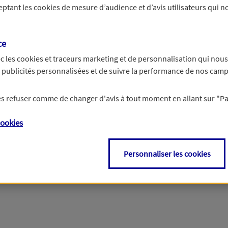
ceptant les
cookies
de mesure d’audience et d’avis utilisateurs qui no
r les informations vous concernant. Pour plus d’informations,
cliquez ici
.
ce
c les
cookies et traceurs
marketing et de personnalisation qui nous
es publicités personnalisées et de suivre la performance de nos cam
 les refuser comme de changer d'avis à tout moment en allant sur
"P
ookies
Personnaliser les cookies