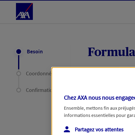
Accéder au Contenu
Formula
Besoin
Coordonnées
Expliquez-nous en
délais par mail ou
Confirmation
Chez AXA nous nous engageon
Votre message :
Ensemble, mettons fin aux préjugés 
informations essentielles pour garan
Partagez vos attentes