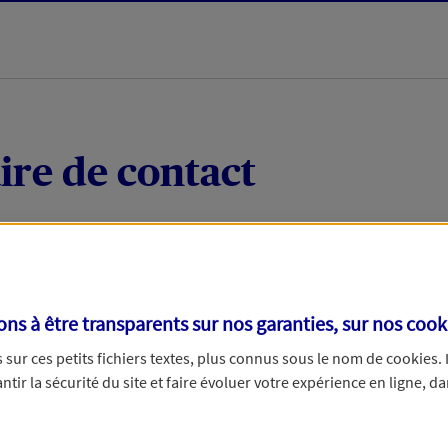
ire de contact
 quelques mots votre demande, nous vous répondrons 
 par téléphone.
s à être transparents sur nos garanties, sur nos
cook
sur ces petits fichiers textes, plus connus sous le nom de
cookies
.
tir la sécurité du site et faire évoluer votre expérience en ligne, da