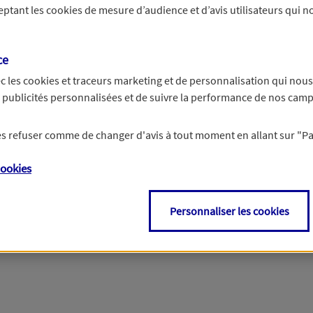
ceptant les
cookies
de mesure d’audience et d’avis utilisateurs qui no
r les informations vous concernant. Pour plus d’informations,
cliquez ici
.
ce
c les
cookies et traceurs
marketing et de personnalisation qui nous
es publicités personnalisées et de suivre la performance de nos cam
 les refuser comme de changer d'avis à tout moment en allant sur
"P
ookies
Personnaliser les cookies