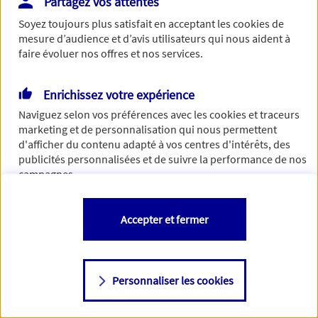
Partagez vos attentes
Vous disposez de droits sur les informations vous concernant. Pour
Soyez toujours plus satisfait en acceptant les
cookies
de
plus d’informations,
cliquez ici
.
mesure d’audience et d’avis utilisateurs qui nous aident à
faire évoluer nos offres et nos services.
Enrichissez votre expérience
Naviguez selon vos préférences avec les
cookies et traceurs
marketing et de personnalisation qui nous permettent
d'afficher du contenu adapté à vos centres d'intérêts, des
publicités personnalisées et de suivre la performance de nos
campagnes.
Vous êtes libre de les accepter, de les refuser comme de
Accepter et fermer
changer d'avis à tout moment en allant sur
"Paramétrer mes
cookies
"
Personnaliser les cookies
Consulter notre politique de
cookies
Étape suivante