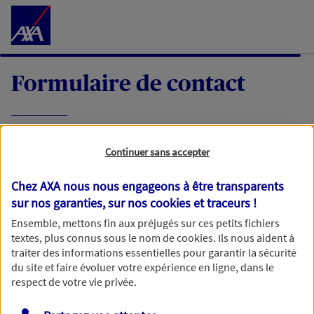
Accéder au Contenu
Formulaire de contact
Expliquez-nous en quelques mots votre
Continuer sans accepter
demande, nous vous répondrons dans les
meilleurs délais par mail ou par téléphone.
Chez AXA nous nous engageons à être transparents
sur nos garanties, sur nos
cookies et traceurs
!
Votre message :
Ensemble, mettons fin aux préjugés sur ces petits fichiers
textes, plus connus sous le nom de
cookies
. Ils nous aident à
traiter des informations essentielles pour garantir la sécurité
du site et faire évoluer votre expérience en ligne, dans le
respect de votre vie privée.