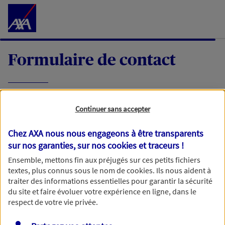
Accéder au Contenu
Formulaire de contact
Expliquez-nous en quelques mots votre
Continuer sans accepter
demande, nous vous répondrons dans les
meilleurs délais par mail ou par téléphone.
Chez AXA nous nous engageons à être transparents
sur nos garanties, sur nos
cookies et traceurs
!
Votre message :
Ensemble, mettons fin aux préjugés sur ces petits fichiers
textes, plus connus sous le nom de
cookies
. Ils nous aident à
traiter des informations essentielles pour garantir la sécurité
du site et faire évoluer votre expérience en ligne, dans le
respect de votre vie privée.