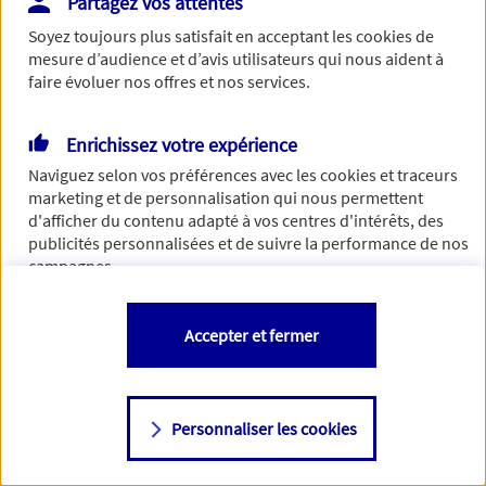
Partagez vos attentes
Vous disposez de droits sur les informations vous concernant. Pour
Soyez toujours plus satisfait en acceptant les
cookies
de
plus d’informations,
cliquez ici
.
mesure d’audience et d’avis utilisateurs qui nous aident à
faire évoluer nos offres et nos services.
Enrichissez votre expérience
Naviguez selon vos préférences avec les
cookies et traceurs
marketing et de personnalisation qui nous permettent
d'afficher du contenu adapté à vos centres d'intérêts, des
publicités personnalisées et de suivre la performance de nos
campagnes.
Vous êtes libre de les accepter, de les refuser comme de
Accepter et fermer
changer d'avis à tout moment en allant sur
"Paramétrer mes
cookies
"
Personnaliser les cookies
Consulter notre politique de
cookies
Étape suivante