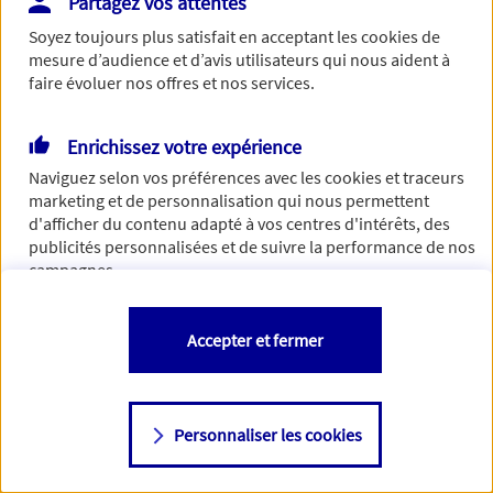
Partagez vos attentes
Vous disposez de droits sur les informations vous concernant. Pour
Soyez toujours plus satisfait en acceptant les
cookies
de
plus d’informations,
cliquez ici
.
mesure d’audience et d’avis utilisateurs qui nous aident à
faire évoluer nos offres et nos services.
Enrichissez votre expérience
Naviguez selon vos préférences avec les
cookies et traceurs
marketing et de personnalisation qui nous permettent
d'afficher du contenu adapté à vos centres d'intérêts, des
publicités personnalisées et de suivre la performance de nos
campagnes.
Vous êtes libre de les accepter, de les refuser comme de
Accepter et fermer
changer d'avis à tout moment en allant sur
"Paramétrer mes
cookies
"
Personnaliser les cookies
Consulter notre politique de
cookies
Étape suivante