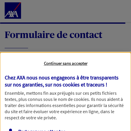
Accéder au Contenu
Formulaire de contact
Expliquez-nous en quelques mots votre
Continuer sans accepter
demande, nous vous répondrons dans les
meilleurs délais par mail ou par téléphone.
Chez AXA nous nous engageons à être transparents
sur nos garanties, sur nos
cookies et traceurs
!
Votre message :
Ensemble, mettons fin aux préjugés sur ces petits fichiers
textes, plus connus sous le nom de
cookies
. Ils nous aident à
traiter des informations essentielles pour garantir la sécurité
du site et faire évoluer votre expérience en ligne, dans le
respect de votre vie privée.