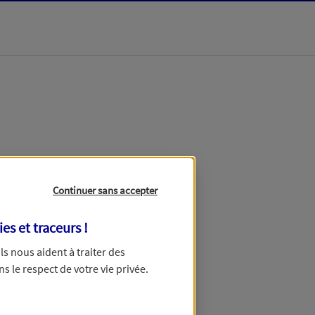
dans les meilleurs
Continuer sans accepter
ies et traceurs
!
 Ils nous aident à traiter des
ns le respect de votre vie privée.