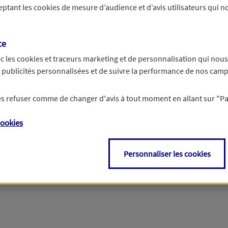
ceptant les
cookies
de mesure d’audience et d’avis utilisateurs qui no
r les informations vous concernant. Pour plus d’informations,
cliquez ici
.
ce
c les
cookies et traceurs
marketing et de personnalisation qui nous
es publicités personnalisées et de suivre la performance de nos cam
 les refuser comme de changer d'avis à tout moment en allant sur
"P
ookies
Personnaliser les cookies