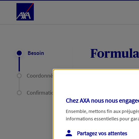
Accéder au Contenu
Formula
Besoin
Coordonnées
Expliquez-nous en
délais par mail ou
Confirmation
Chez AXA nous nous engageon
Votre message :
Ensemble, mettons fin aux préjugés 
informations essentielles pour garan
Partagez vos attentes