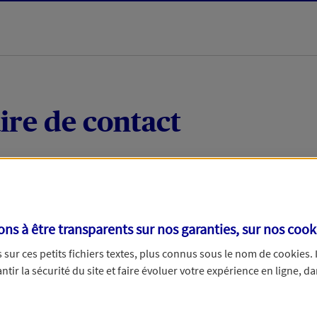
ire de contact
 quelques mots votre demande, nous vous répondrons 
 par téléphone.
s à être transparents sur nos garanties, sur nos
cook
sur ces petits fichiers textes, plus connus sous le nom de
cookies
.
tir la sécurité du site et faire évoluer votre expérience en ligne, da