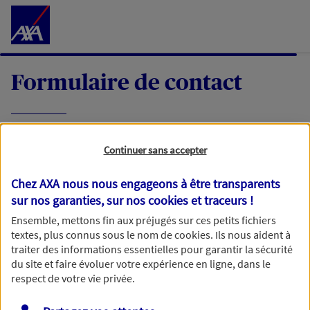
Accéder au Contenu
Formulaire de contact
Expliquez-nous en quelques mots votre
Continuer sans accepter
demande, nous vous répondrons dans les
meilleurs délais par mail ou par téléphone.
Chez AXA nous nous engageons à être transparents
sur nos garanties, sur nos
cookies et traceurs
!
Votre message :
Ensemble, mettons fin aux préjugés sur ces petits fichiers
textes, plus connus sous le nom de
cookies
. Ils nous aident à
traiter des informations essentielles pour garantir la sécurité
du site et faire évoluer votre expérience en ligne, dans le
respect de votre vie privée.