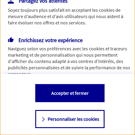
Partagez vos attentes
Vous disposez de droits sur les informations vous concernant. Pour
Soyez toujours plus satisfait en acceptant les
cookies
de
plus d’informations,
cliquez ici
.
mesure d’audience et d’avis utilisateurs qui nous aident à
faire évoluer nos offres et nos services.
Enrichissez votre expérience
Naviguez selon vos préférences avec les
cookies et traceurs
marketing et de personnalisation qui nous permettent
d'afficher du contenu adapté à vos centres d'intérêts, des
publicités personnalisées et de suivre la performance de nos
campagnes.
Vous êtes libre de les accepter, de les refuser comme de
Accepter et fermer
changer d'avis à tout moment en allant sur
"Paramétrer mes
cookies
"
Personnaliser les cookies
Consulter notre politique de
cookies
Étape suivante