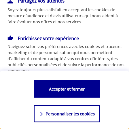
Partagez vos attentes
Vous disposez de droits sur les informations vous concernant. Pour
Soyez toujours plus satisfait en acceptant les
cookies
de
plus d’informations,
cliquez ici
.
mesure d’audience et d’avis utilisateurs qui nous aident à
faire évoluer nos offres et nos services.
Enrichissez votre expérience
Naviguez selon vos préférences avec les
cookies et traceurs
marketing et de personnalisation qui nous permettent
d'afficher du contenu adapté à vos centres d'intérêts, des
publicités personnalisées et de suivre la performance de nos
campagnes.
Vous êtes libre de les accepter, de les refuser comme de
Accepter et fermer
changer d'avis à tout moment en allant sur
"Paramétrer mes
cookies
"
Personnaliser les cookies
Consulter notre politique de
cookies
Étape suivante