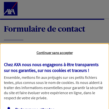
Accéder au Contenu
Formulaire de contact
Expliquez-nous en quelques mots votre
Continuer sans accepter
demande, nous vous répondrons dans les
meilleurs délais par mail ou par téléphone.
Chez AXA nous nous engageons à être transparents
sur nos garanties, sur nos
cookies et traceurs
!
Votre message :
Ensemble, mettons fin aux préjugés sur ces petits fichiers
textes, plus connus sous le nom de
cookies
. Ils nous aident à
traiter des informations essentielles pour garantir la sécurité
du site et faire évoluer votre expérience en ligne, dans le
respect de votre vie privée.