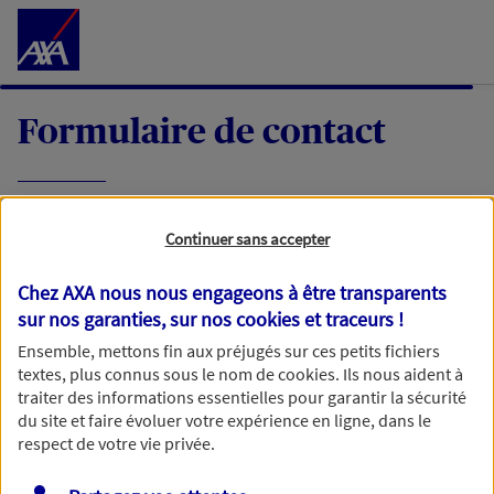
Accéder au Contenu
Formulaire de contact
Expliquez-nous en quelques mots votre
Continuer sans accepter
demande, nous vous répondrons dans les
meilleurs délais par mail ou par téléphone.
Chez AXA nous nous engageons à être transparents
sur nos garanties, sur nos
cookies et traceurs
!
Votre message :
Ensemble, mettons fin aux préjugés sur ces petits fichiers
textes, plus connus sous le nom de
cookies
. Ils nous aident à
traiter des informations essentielles pour garantir la sécurité
du site et faire évoluer votre expérience en ligne, dans le
respect de votre vie privée.