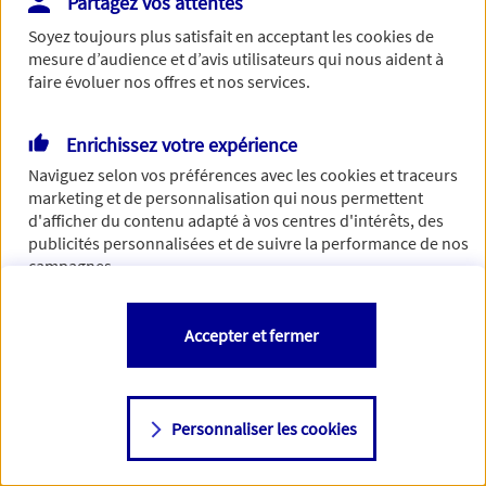
Partagez vos attentes
Vous disposez de droits sur les informations vous concernant. Pour
Soyez toujours plus satisfait en acceptant les
cookies
de
plus d’informations,
cliquez ici
.
mesure d’audience et d’avis utilisateurs qui nous aident à
faire évoluer nos offres et nos services.
Enrichissez votre expérience
Naviguez selon vos préférences avec les
cookies et traceurs
marketing et de personnalisation qui nous permettent
d'afficher du contenu adapté à vos centres d'intérêts, des
publicités personnalisées et de suivre la performance de nos
campagnes.
Vous êtes libre de les accepter, de les refuser comme de
Accepter et fermer
changer d'avis à tout moment en allant sur
"Paramétrer mes
cookies
"
Personnaliser les cookies
Consulter notre politique de
cookies
Étape suivante