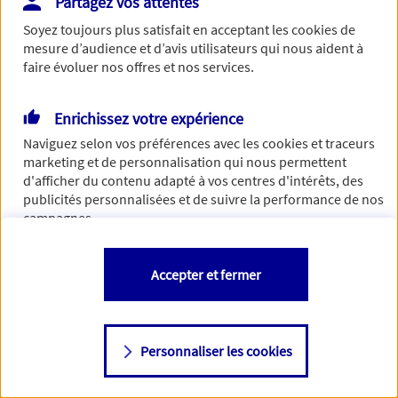
Partagez vos attentes
Vous disposez de droits sur les informations vous concernant. Pour
Soyez toujours plus satisfait en acceptant les
cookies
de
plus d’informations,
cliquez ici
.
mesure d’audience et d’avis utilisateurs qui nous aident à
faire évoluer nos offres et nos services.
Enrichissez votre expérience
Naviguez selon vos préférences avec les
cookies et traceurs
marketing et de personnalisation qui nous permettent
d'afficher du contenu adapté à vos centres d'intérêts, des
publicités personnalisées et de suivre la performance de nos
campagnes.
Vous êtes libre de les accepter, de les refuser comme de
Accepter et fermer
changer d'avis à tout moment en allant sur
"Paramétrer mes
cookies
"
Personnaliser les cookies
Consulter notre politique de
cookies
Étape suivante