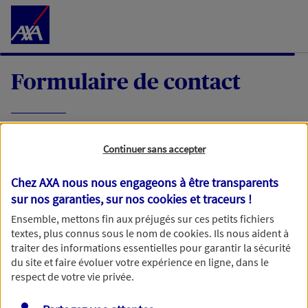
Accéder au Contenu
Formulaire de contact
Expliquez-nous en quelques mots votre
Continuer sans accepter
demande, nous vous répondrons dans les
meilleurs délais par mail ou par téléphone.
Chez AXA nous nous engageons à être transparents
sur nos garanties, sur nos
cookies et traceurs
!
Votre message :
Ensemble, mettons fin aux préjugés sur ces petits fichiers
textes, plus connus sous le nom de
cookies
. Ils nous aident à
traiter des informations essentielles pour garantir la sécurité
du site et faire évoluer votre expérience en ligne, dans le
respect de votre vie privée.