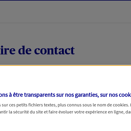
ire de contact
 quelques mots votre demande, nous vous répondrons 
 par téléphone.
s à être transparents sur nos garanties, sur nos
cook
sur ces petits fichiers textes, plus connus sous le nom de
cookies
.
tir la sécurité du site et faire évoluer votre expérience en ligne, da