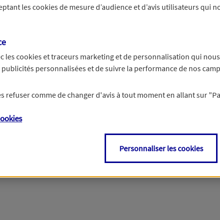
ceptant les
cookies
de mesure d’audience et d’avis utilisateurs qui no
r les informations vous concernant. Pour plus d’informations,
cliquez ici
.
ce
c les
cookies et traceurs
marketing et de personnalisation qui nous
es publicités personnalisées et de suivre la performance de nos cam
 les refuser comme de changer d'avis à tout moment en allant sur
"P
ookies
Personnaliser les cookies