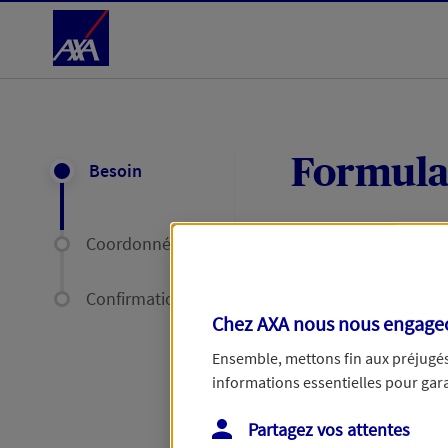
Accéder au Contenu
Formula
Besoin
Coordonnées
Expliquez-nous en
délais par mail ou
Confirmation
Chez AXA nous nous engageon
Votre message :
Ensemble, mettons fin aux préjugés 
informations essentielles pour garan
Partagez vos attentes