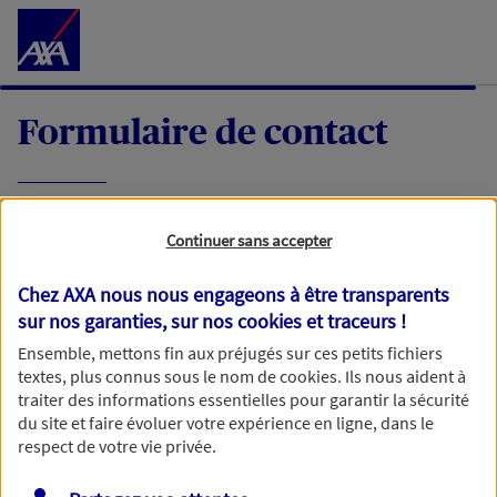
Accéder au Contenu
Formulaire de contact
Expliquez-nous en quelques mots votre
Continuer sans accepter
demande, nous vous répondrons dans les
meilleurs délais par mail ou par téléphone.
Chez AXA nous nous engageons à être transparents
sur nos garanties, sur nos
cookies et traceurs
!
Votre message :
Ensemble, mettons fin aux préjugés sur ces petits fichiers
textes, plus connus sous le nom de
cookies
. Ils nous aident à
traiter des informations essentielles pour garantir la sécurité
du site et faire évoluer votre expérience en ligne, dans le
respect de votre vie privée.