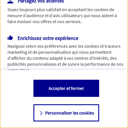
Partagez vos attentes
Vous disposez de droits sur les informations vous concernant. Pour
Soyez toujours plus satisfait en acceptant les
cookies
de
plus d’informations,
cliquez ici
.
mesure d’audience et d’avis utilisateurs qui nous aident à
faire évoluer nos offres et nos services.
Enrichissez votre expérience
Naviguez selon vos préférences avec les
cookies et traceurs
marketing et de personnalisation qui nous permettent
d'afficher du contenu adapté à vos centres d'intérêts, des
publicités personnalisées et de suivre la performance de nos
campagnes.
Vous êtes libre de les accepter, de les refuser comme de
Accepter et fermer
changer d'avis à tout moment en allant sur
"Paramétrer mes
cookies
"
Personnaliser les cookies
Consulter notre politique de
cookies
Étape suivante