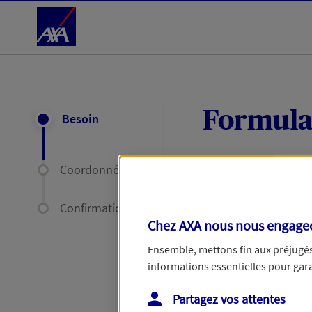
Accéder au Contenu
Formula
Besoin
Coordonnées
Expliquez-nous en
délais par mail ou
Confirmation
Chez AXA nous nous engageon
Votre message :
Ensemble, mettons fin aux préjugés 
informations essentielles pour garan
Partagez vos attentes