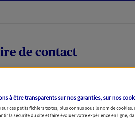
ire de contact
 quelques mots votre demande, nous vous répondrons 
 par téléphone.
s à être transparents sur nos garanties, sur nos
cook
sur ces petits fichiers textes, plus connus sous le nom de
cookies
.
tir la sécurité du site et faire évoluer votre expérience en ligne, da