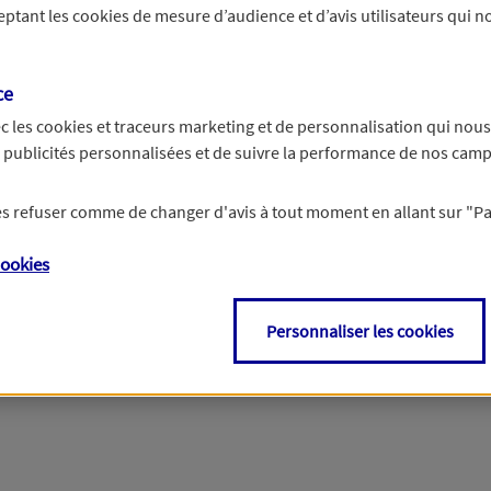
ceptant les
cookies
de mesure d’audience et d’avis utilisateurs qui no
r les informations vous concernant. Pour plus d’informations,
cliquez ici
.
ce
c les
cookies et traceurs
marketing et de personnalisation qui nous
es publicités personnalisées et de suivre la performance de nos cam
 les refuser comme de changer d'avis à tout moment en allant sur
"P
ookies
Personnaliser les cookies