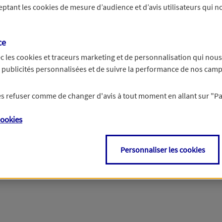
ceptant les
cookies
de mesure d’audience et d’avis utilisateurs qui no
r les informations vous concernant. Pour plus d’informations,
cliquez ici
.
ce
c les
cookies et traceurs
marketing et de personnalisation qui nous
es publicités personnalisées et de suivre la performance de nos cam
 les refuser comme de changer d'avis à tout moment en allant sur
"P
ookies
Personnaliser les cookies