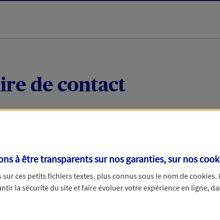
ire de contact
 quelques mots votre demande, nous vous répondrons 
 par téléphone.
s à être transparents sur nos garanties, sur nos
cook
sur ces petits fichiers textes, plus connus sous le nom de
cookies
.
tir la sécurité du site et faire évoluer votre expérience en ligne, da