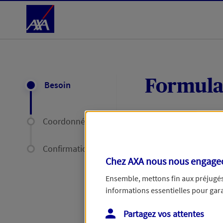
Accéder au Contenu
Formula
Besoin
Coordonnées
Expliquez-nous en
délais par mail ou
Confirmation
Chez AXA nous nous engageon
Votre message :
Ensemble, mettons fin aux préjugés 
informations essentielles pour garan
Partagez vos attentes