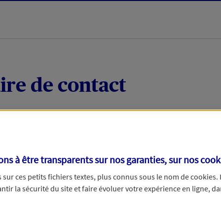
ire de contact
 quelques mots votre demande, nous vous répondrons 
 par téléphone.
s à être transparents sur nos garanties, sur nos
cook
sur ces petits fichiers textes, plus connus sous le nom de
cookies
.
tir la sécurité du site et faire évoluer votre expérience en ligne, da