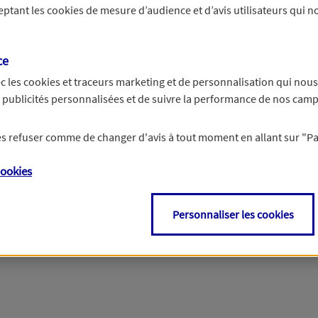
ceptant les
cookies
de mesure d’audience et d’avis utilisateurs qui no
r les informations vous concernant. Pour plus d’informations,
cliquez ici
.
ce
c les
cookies et traceurs
marketing et de personnalisation qui nous
es publicités personnalisées et de suivre la performance de nos cam
 les refuser comme de changer d'avis à tout moment en allant sur
"P
ookies
Personnaliser les cookies