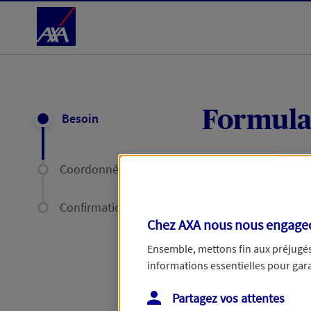
Accéder au Contenu
Formula
Besoin
Coordonnées
Expliquez-nous en
délais par mail ou
Confirmation
Chez AXA nous nous engageon
Votre message :
Ensemble, mettons fin aux préjugés 
informations essentielles pour garan
Partagez vos attentes