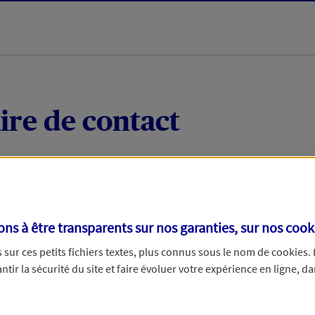
ire de contact
 quelques mots votre demande, nous vous répondrons 
 par téléphone.
s à être transparents sur nos garanties, sur nos
cook
sur ces petits fichiers textes, plus connus sous le nom de
cookies
.
tir la sécurité du site et faire évoluer votre expérience en ligne, da