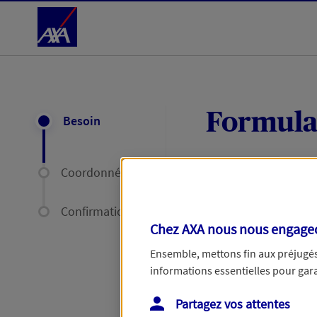
Accéder au Contenu
Formula
Besoin
Coordonnées
Expliquez-nous en
délais par mail ou
Confirmation
Chez AXA nous nous engageon
Votre message :
Ensemble, mettons fin aux préjugés 
informations essentielles pour garan
Partagez vos attentes