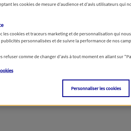
ceptant les
cookies
de mesure d’audience et d’avis utilisateurs qui no
r les informations vous concernant. Pour plus d’informations,
cliquez ici
.
ce
c les
cookies et traceurs
marketing et de personnalisation qui nous
es publicités personnalisées et de suivre la performance de nos cam
 les refuser comme de changer d'avis à tout moment en allant sur
"P
ookies
Personnaliser les cookies