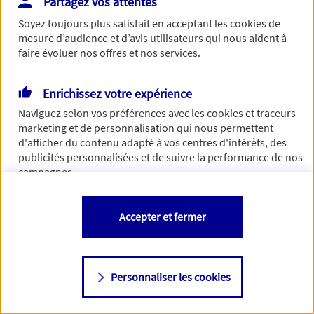
Partagez vos attentes
Vous disposez de droits sur les informations vous concernant. Pour
Soyez toujours plus satisfait en acceptant les
cookies
de
plus d’informations,
cliquez ici
.
mesure d’audience et d’avis utilisateurs qui nous aident à
faire évoluer nos offres et nos services.
Enrichissez votre expérience
Naviguez selon vos préférences avec les
cookies et traceurs
marketing et de personnalisation qui nous permettent
d'afficher du contenu adapté à vos centres d'intérêts, des
publicités personnalisées et de suivre la performance de nos
campagnes.
Vous êtes libre de les accepter, de les refuser comme de
Accepter et fermer
changer d'avis à tout moment en allant sur
"Paramétrer mes
cookies
"
Personnaliser les cookies
Consulter notre politique de
cookies
Étape suivante