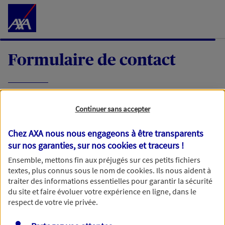
Accéder au Contenu
Formulaire de contact
Expliquez-nous en quelques mots votre
Continuer sans accepter
demande, nous vous répondrons dans les
meilleurs délais par mail ou par téléphone.
Chez AXA nous nous engageons à être transparents
sur nos garanties, sur nos
cookies et traceurs
!
Votre message :
Ensemble, mettons fin aux préjugés sur ces petits fichiers
textes, plus connus sous le nom de
cookies
. Ils nous aident à
traiter des informations essentielles pour garantir la sécurité
du site et faire évoluer votre expérience en ligne, dans le
respect de votre vie privée.