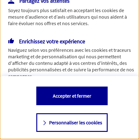
Partagez vos attentes
Vous disposez de droits sur les informations vous concernant. Pour
Soyez toujours plus satisfait en acceptant les
cookies
de
plus d’informations,
cliquez ici
.
mesure d’audience et d’avis utilisateurs qui nous aident à
faire évoluer nos offres et nos services.
Enrichissez votre expérience
Naviguez selon vos préférences avec les
cookies et traceurs
marketing et de personnalisation qui nous permettent
d'afficher du contenu adapté à vos centres d'intérêts, des
publicités personnalisées et de suivre la performance de nos
campagnes.
Vous êtes libre de les accepter, de les refuser comme de
Accepter et fermer
changer d'avis à tout moment en allant sur
"Paramétrer mes
cookies
"
Personnaliser les cookies
Consulter notre politique de
cookies
Étape suivante