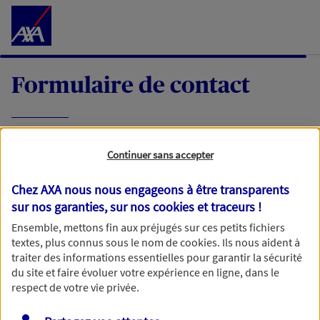
Accéder au Contenu
Formulaire de contact
Expliquez-nous en quelques mots votre
Continuer sans accepter
demande, nous vous répondrons dans les
meilleurs délais par mail ou par téléphone.
Chez AXA nous nous engageons à être transparents
sur nos garanties, sur nos
cookies et traceurs
!
Votre message :
Ensemble, mettons fin aux préjugés sur ces petits fichiers
textes, plus connus sous le nom de
cookies
. Ils nous aident à
traiter des informations essentielles pour garantir la sécurité
du site et faire évoluer votre expérience en ligne, dans le
respect de votre vie privée.