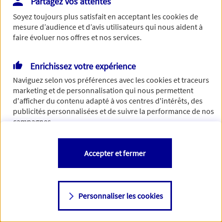
Partagez vos attentes
Vous disposez de droits sur les informations vous concernant. Pour
Soyez toujours plus satisfait en acceptant les
cookies
de
plus d’informations,
cliquez ici
.
mesure d’audience et d’avis utilisateurs qui nous aident à
faire évoluer nos offres et nos services.
Enrichissez votre expérience
Naviguez selon vos préférences avec les
cookies et traceurs
marketing et de personnalisation qui nous permettent
d'afficher du contenu adapté à vos centres d'intérêts, des
publicités personnalisées et de suivre la performance de nos
campagnes.
Vous êtes libre de les accepter, de les refuser comme de
Accepter et fermer
changer d'avis à tout moment en allant sur
"Paramétrer mes
cookies
"
Personnaliser les cookies
Consulter notre politique de
cookies
Étape suivante