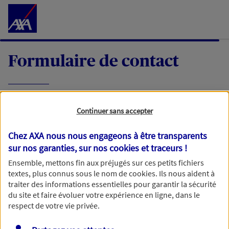
Accéder au Contenu
Formulaire de contact
Expliquez-nous en quelques mots votre
Continuer sans accepter
demande, nous vous répondrons dans les
meilleurs délais par mail ou par téléphone.
Chez AXA nous nous engageons à être transparents
sur nos garanties, sur nos
cookies et traceurs
!
Votre message :
Ensemble, mettons fin aux préjugés sur ces petits fichiers
textes, plus connus sous le nom de
cookies
. Ils nous aident à
traiter des informations essentielles pour garantir la sécurité
du site et faire évoluer votre expérience en ligne, dans le
respect de votre vie privée.