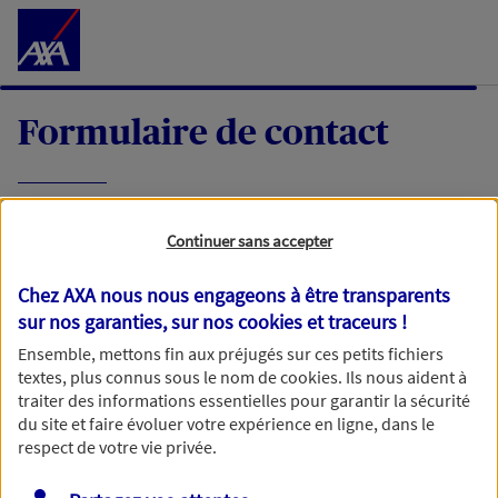
Accéder au Contenu
Formulaire de contact
Expliquez-nous en quelques mots votre
Continuer sans accepter
demande, nous vous répondrons dans les
meilleurs délais par mail ou par téléphone.
Chez AXA nous nous engageons à être transparents
sur nos garanties, sur nos
cookies et traceurs
!
Votre message :
Ensemble, mettons fin aux préjugés sur ces petits fichiers
textes, plus connus sous le nom de
cookies
. Ils nous aident à
traiter des informations essentielles pour garantir la sécurité
du site et faire évoluer votre expérience en ligne, dans le
respect de votre vie privée.