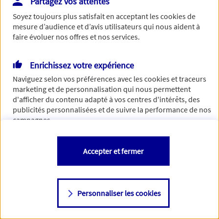
Partagez vos attentes
Vous disposez de droits sur les informations vous concernant. Pour
Soyez toujours plus satisfait en acceptant les
cookies
de
plus d’informations,
cliquez ici
.
mesure d’audience et d’avis utilisateurs qui nous aident à
faire évoluer nos offres et nos services.
Enrichissez votre expérience
Naviguez selon vos préférences avec les
cookies et traceurs
marketing et de personnalisation qui nous permettent
d'afficher du contenu adapté à vos centres d'intérêts, des
publicités personnalisées et de suivre la performance de nos
campagnes.
Vous êtes libre de les accepter, de les refuser comme de
Accepter et fermer
changer d'avis à tout moment en allant sur
"Paramétrer mes
cookies
"
Personnaliser les cookies
Consulter notre politique de
cookies
Étape suivante