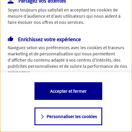
Partagez vos attentes
Vous disposez de droits sur les informations vous concernant. Pour
Soyez toujours plus satisfait en acceptant les
cookies
de
plus d’informations,
cliquez ici
.
mesure d’audience et d’avis utilisateurs qui nous aident à
faire évoluer nos offres et nos services.
Enrichissez votre expérience
Naviguez selon vos préférences avec les
cookies et traceurs
marketing et de personnalisation qui nous permettent
d'afficher du contenu adapté à vos centres d'intérêts, des
publicités personnalisées et de suivre la performance de nos
campagnes.
Vous êtes libre de les accepter, de les refuser comme de
Accepter et fermer
changer d'avis à tout moment en allant sur
"Paramétrer mes
cookies
"
Personnaliser les cookies
Consulter notre politique de
cookies
Étape suivante