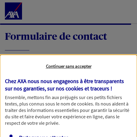
Accéder au Contenu
Formulaire de contact
Expliquez-nous en quelques mots votre
Continuer sans accepter
demande, nous vous répondrons dans les
meilleurs délais par mail ou par téléphone.
Chez AXA nous nous engageons à être transparents
sur nos garanties, sur nos
cookies et traceurs
!
Votre message :
Ensemble, mettons fin aux préjugés sur ces petits fichiers
textes, plus connus sous le nom de
cookies
. Ils nous aident à
traiter des informations essentielles pour garantir la sécurité
du site et faire évoluer votre expérience en ligne, dans le
respect de votre vie privée.