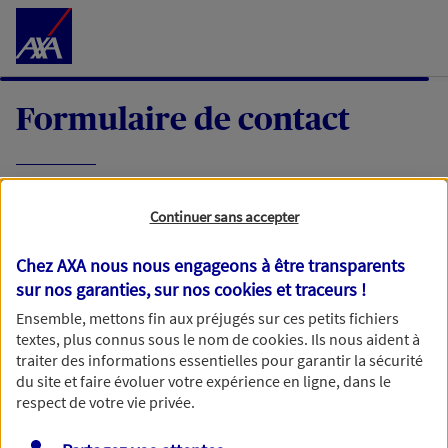
Accéder au Contenu
Formulaire de contact
Expliquez-nous en quelques mots votre
Continuer sans accepter
demande, nous vous répondrons dans les
meilleurs délais par mail ou par téléphone.
Chez AXA nous nous engageons à être transparents
sur nos garanties, sur nos
cookies et traceurs
!
Votre message :
Ensemble, mettons fin aux préjugés sur ces petits fichiers
textes, plus connus sous le nom de
cookies
. Ils nous aident à
traiter des informations essentielles pour garantir la sécurité
du site et faire évoluer votre expérience en ligne, dans le
respect de votre vie privée.