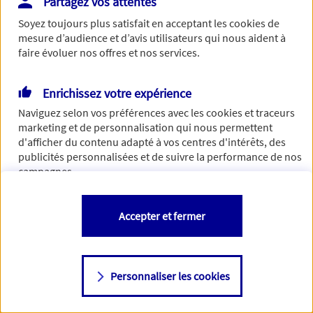
Partagez vos attentes
Vous disposez de droits sur les informations vous concernant. Pour
Soyez toujours plus satisfait en acceptant les
cookies
de
plus d’informations,
cliquez ici
.
mesure d’audience et d’avis utilisateurs qui nous aident à
faire évoluer nos offres et nos services.
Enrichissez votre expérience
Naviguez selon vos préférences avec les
cookies et traceurs
marketing et de personnalisation qui nous permettent
d'afficher du contenu adapté à vos centres d'intérêts, des
publicités personnalisées et de suivre la performance de nos
campagnes.
Vous êtes libre de les accepter, de les refuser comme de
Accepter et fermer
changer d'avis à tout moment en allant sur
"Paramétrer mes
cookies
"
Personnaliser les cookies
Consulter notre politique de
cookies
Étape suivante