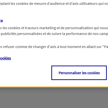
ceptant les
cookies
de mesure d’audience et d’avis utilisateurs qui no
r les informations vous concernant. Pour plus d’informations,
cliquez ici
.
ce
c les
cookies et traceurs
marketing et de personnalisation qui nous
es publicités personnalisées et de suivre la performance de nos cam
 les refuser comme de changer d'avis à tout moment en allant sur
"P
ookies
Personnaliser les cookies