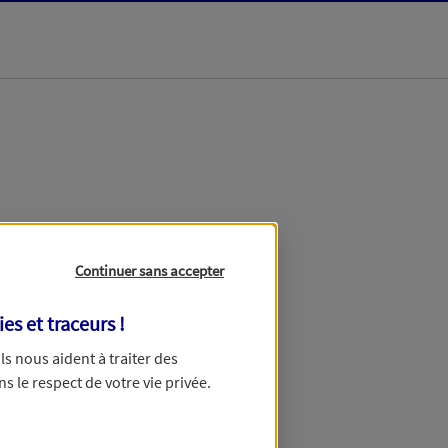
dans les meilleurs
Continuer sans accepter
ies et traceurs
!
 Ils nous aident à traiter des
ns le respect de votre vie privée.