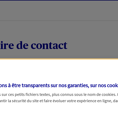
ire de contact
 quelques mots votre demande, nous vous répondrons 
 par téléphone.
s à être transparents sur nos garanties, sur nos
cook
sur ces petits fichiers textes, plus connus sous le nom de
cookies
.
tir la sécurité du site et faire évoluer votre expérience en ligne, da