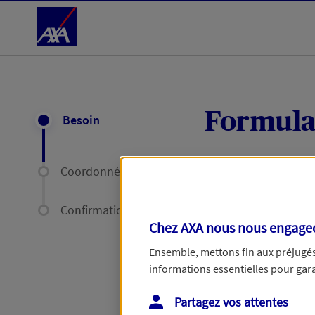
Accéder au Contenu
Formula
Besoin
Coordonnées
Expliquez-nous en
délais par mail ou
Confirmation
Chez AXA nous nous engageon
Votre message :
Ensemble, mettons fin aux préjugés 
informations essentielles pour garan
Partagez vos attentes