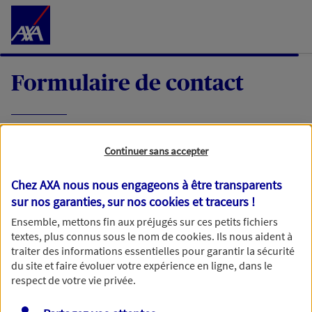
Accéder au Contenu
Formulaire de contact
Expliquez-nous en quelques mots votre
Continuer sans accepter
demande, nous vous répondrons dans les
meilleurs délais par mail ou par téléphone.
Chez AXA nous nous engageons à être transparents
sur nos garanties, sur nos
cookies et traceurs
!
Votre message :
Ensemble, mettons fin aux préjugés sur ces petits fichiers
textes, plus connus sous le nom de
cookies
. Ils nous aident à
traiter des informations essentielles pour garantir la sécurité
du site et faire évoluer votre expérience en ligne, dans le
respect de votre vie privée.