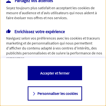
Partagez vos attentes
Vous disposez de droits sur les informations vous concernant. Pour
Soyez toujours plus satisfait en acceptant les
cookies
de
plus d’informations,
cliquez ici
.
mesure d’audience et d’avis utilisateurs qui nous aident à
faire évoluer nos offres et nos services.
Enrichissez votre expérience
Naviguez selon vos préférences avec les
cookies et traceurs
marketing et de personnalisation qui nous permettent
d'afficher du contenu adapté à vos centres d'intérêts, des
publicités personnalisées et de suivre la performance de nos
campagnes.
Vous êtes libre de les accepter, de les refuser comme de
Accepter et fermer
changer d'avis à tout moment en allant sur
"Paramétrer mes
cookies
"
Personnaliser les cookies
Consulter notre politique de
cookies
Étape suivante