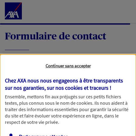
Accéder au Contenu
Formulaire de contact
Expliquez-nous en quelques mots votre
Continuer sans accepter
demande, nous vous répondrons dans les
meilleurs délais par mail ou par téléphone.
Chez AXA nous nous engageons à être transparents
sur nos garanties, sur nos
cookies et traceurs
!
Votre message :
Ensemble, mettons fin aux préjugés sur ces petits fichiers
textes, plus connus sous le nom de
cookies
. Ils nous aident à
traiter des informations essentielles pour garantir la sécurité
du site et faire évoluer votre expérience en ligne, dans le
respect de votre vie privée.