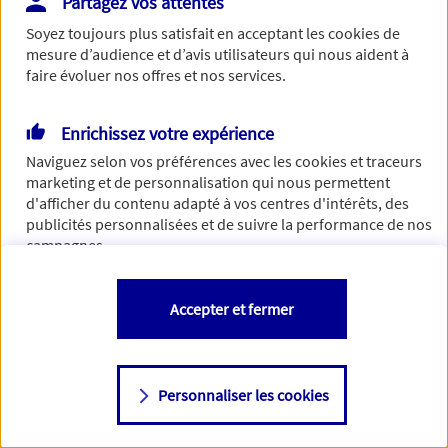
Partagez vos attentes
Vous disposez de droits sur les informations vous concernant. Pour
Soyez toujours plus satisfait en acceptant les
cookies
de
plus d’informations,
cliquez ici
.
mesure d’audience et d’avis utilisateurs qui nous aident à
faire évoluer nos offres et nos services.
Enrichissez votre expérience
Naviguez selon vos préférences avec les
cookies et traceurs
marketing et de personnalisation qui nous permettent
d'afficher du contenu adapté à vos centres d'intérêts, des
publicités personnalisées et de suivre la performance de nos
campagnes.
Vous êtes libre de les accepter, de les refuser comme de
Accepter et fermer
changer d'avis à tout moment en allant sur
"Paramétrer mes
cookies
"
Personnaliser les cookies
Consulter notre politique de
cookies
Étape suivante