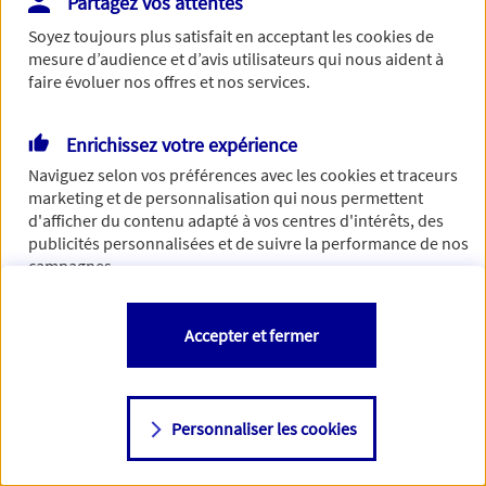
Partagez vos attentes
Vous disposez de droits sur les informations vous concernant. Pour
Soyez toujours plus satisfait en acceptant les
cookies
de
plus d’informations,
cliquez ici
.
mesure d’audience et d’avis utilisateurs qui nous aident à
faire évoluer nos offres et nos services.
Enrichissez votre expérience
Naviguez selon vos préférences avec les
cookies et traceurs
marketing et de personnalisation qui nous permettent
d'afficher du contenu adapté à vos centres d'intérêts, des
publicités personnalisées et de suivre la performance de nos
campagnes.
Vous êtes libre de les accepter, de les refuser comme de
Accepter et fermer
changer d'avis à tout moment en allant sur
"Paramétrer mes
cookies
"
Personnaliser les cookies
Consulter notre politique de
cookies
Étape suivante