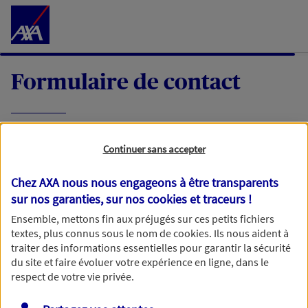
Accéder au Contenu
Formulaire de contact
Expliquez-nous en quelques mots votre
Continuer sans accepter
demande, nous vous répondrons dans les
meilleurs délais par mail ou par téléphone.
Chez AXA nous nous engageons à être transparents
sur nos garanties, sur nos
cookies et traceurs
!
Votre message :
Ensemble, mettons fin aux préjugés sur ces petits fichiers
textes, plus connus sous le nom de
cookies
. Ils nous aident à
traiter des informations essentielles pour garantir la sécurité
du site et faire évoluer votre expérience en ligne, dans le
respect de votre vie privée.