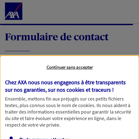
Accéder au Contenu
Formulaire de contact
Expliquez-nous en quelques mots votre
Continuer sans accepter
demande, nous vous répondrons dans les
meilleurs délais par mail ou par téléphone.
Chez AXA nous nous engageons à être transparents
sur nos garanties, sur nos
cookies et traceurs
!
Votre message :
Ensemble, mettons fin aux préjugés sur ces petits fichiers
textes, plus connus sous le nom de
cookies
. Ils nous aident à
traiter des informations essentielles pour garantir la sécurité
du site et faire évoluer votre expérience en ligne, dans le
respect de votre vie privée.