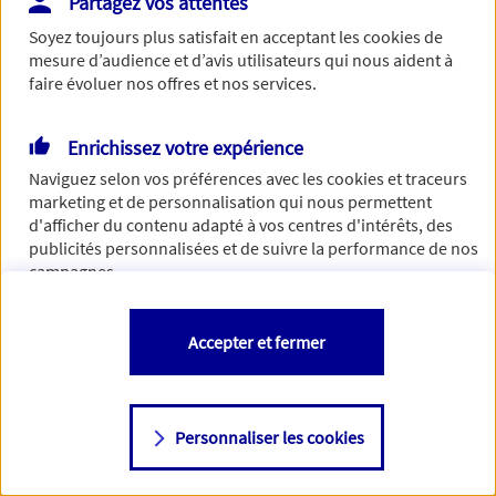
Partagez vos attentes
Vous disposez de droits sur les informations vous concernant. Pour
Soyez toujours plus satisfait en acceptant les
cookies
de
plus d’informations,
cliquez ici
.
mesure d’audience et d’avis utilisateurs qui nous aident à
faire évoluer nos offres et nos services.
Enrichissez votre expérience
Naviguez selon vos préférences avec les
cookies et traceurs
marketing et de personnalisation qui nous permettent
d'afficher du contenu adapté à vos centres d'intérêts, des
publicités personnalisées et de suivre la performance de nos
campagnes.
Vous êtes libre de les accepter, de les refuser comme de
Accepter et fermer
changer d'avis à tout moment en allant sur
"Paramétrer mes
cookies
"
Personnaliser les cookies
Consulter notre politique de
cookies
Étape suivante