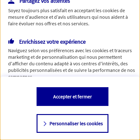
Partagez vos attentes
Vous disposez de droits sur les informations vous concernant. Pour
Soyez toujours plus satisfait en acceptant les
cookies
de
plus d’informations,
cliquez ici
.
mesure d’audience et d’avis utilisateurs qui nous aident à
faire évoluer nos offres et nos services.
Enrichissez votre expérience
Naviguez selon vos préférences avec les
cookies et traceurs
marketing et de personnalisation qui nous permettent
d'afficher du contenu adapté à vos centres d'intérêts, des
publicités personnalisées et de suivre la performance de nos
campagnes.
Vous êtes libre de les accepter, de les refuser comme de
Accepter et fermer
changer d'avis à tout moment en allant sur
"Paramétrer mes
cookies
"
Personnaliser les cookies
Consulter notre politique de
cookies
Étape suivante