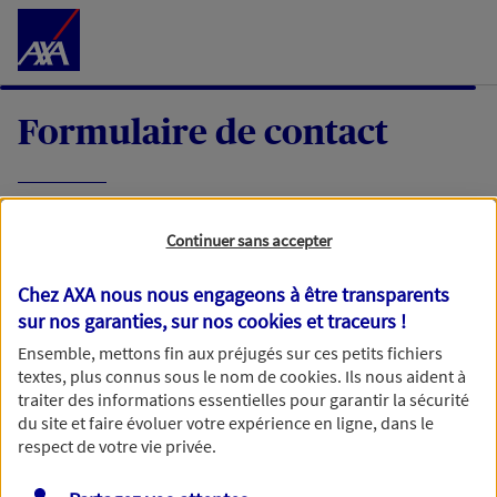
Accéder au Contenu
Formulaire de contact
Expliquez-nous en quelques mots votre
Continuer sans accepter
demande, nous vous répondrons dans les
meilleurs délais par mail ou par téléphone.
Chez AXA nous nous engageons à être transparents
sur nos garanties, sur nos
cookies et traceurs
!
Votre message :
Ensemble, mettons fin aux préjugés sur ces petits fichiers
textes, plus connus sous le nom de
cookies
. Ils nous aident à
traiter des informations essentielles pour garantir la sécurité
du site et faire évoluer votre expérience en ligne, dans le
respect de votre vie privée.