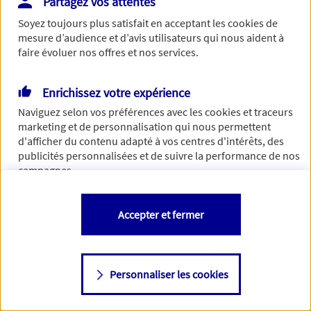
Partagez vos attentes
Vous disposez de droits sur les informations vous concernant. Pour
Soyez toujours plus satisfait en acceptant les
cookies
de
plus d’informations,
cliquez ici
.
mesure d’audience et d’avis utilisateurs qui nous aident à
faire évoluer nos offres et nos services.
Enrichissez votre expérience
Naviguez selon vos préférences avec les
cookies et traceurs
marketing et de personnalisation qui nous permettent
d'afficher du contenu adapté à vos centres d'intérêts, des
publicités personnalisées et de suivre la performance de nos
campagnes.
Vous êtes libre de les accepter, de les refuser comme de
Accepter et fermer
changer d'avis à tout moment en allant sur
"Paramétrer mes
cookies
"
Personnaliser les cookies
Consulter notre politique de
cookies
Étape suivante