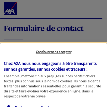
Accéder au Contenu
Formulaire de contact
Expliquez-nous en quelques mots votre
Continuer sans accepter
demande, nous vous répondrons dans les
meilleurs délais par mail ou par téléphone.
Chez AXA nous nous engageons à être transparents
sur nos garanties, sur nos
cookies et traceurs
!
Votre message :
Ensemble, mettons fin aux préjugés sur ces petits fichiers
textes, plus connus sous le nom de
cookies
. Ils nous aident à
traiter des informations essentielles pour garantir la sécurité
du site et faire évoluer votre expérience en ligne, dans le
respect de votre vie privée.