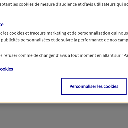
ceptant les
cookies
de mesure d’audience et d’avis utilisateurs qui no
r les informations vous concernant. Pour plus d’informations,
cliquez ici
.
ce
c les
cookies et traceurs
marketing et de personnalisation qui nous
es publicités personnalisées et de suivre la performance de nos cam
 les refuser comme de changer d'avis à tout moment en allant sur
"P
ookies
Personnaliser les cookies