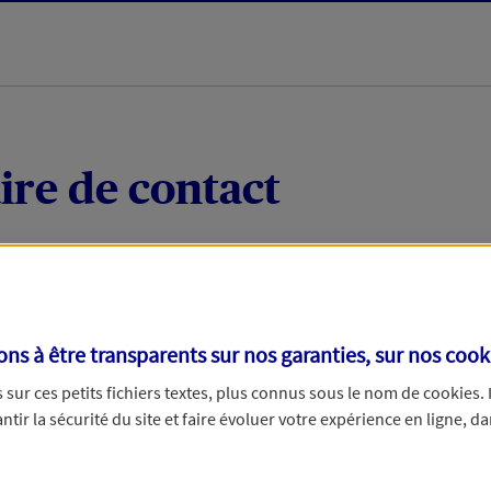
ire de contact
 quelques mots votre demande, nous vous répondrons 
 par téléphone.
s à être transparents sur nos garanties, sur nos
cook
sur ces petits fichiers textes, plus connus sous le nom de
cookies
.
tir la sécurité du site et faire évoluer votre expérience en ligne, da