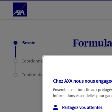
Accéder au Contenu
Formula
Besoin
Coordonnées
Expliquez-nous en
délais par mail ou
Confirmation
Chez AXA nous nous engageon
Votre message :
Ensemble, mettons fin aux préjugés 
informations essentielles pour garan
Partagez vos attentes