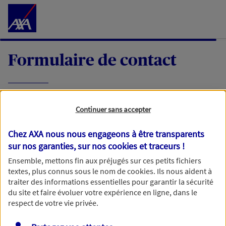
Accéder au Contenu
Formulaire de contact
Expliquez-nous en quelques mots votre
Continuer sans accepter
demande, nous vous répondrons dans les
meilleurs délais par mail ou par téléphone.
Chez AXA nous nous engageons à être transparents
sur nos garanties, sur nos
cookies et traceurs
!
Votre message :
Ensemble, mettons fin aux préjugés sur ces petits fichiers
textes, plus connus sous le nom de
cookies
. Ils nous aident à
traiter des informations essentielles pour garantir la sécurité
du site et faire évoluer votre expérience en ligne, dans le
respect de votre vie privée.