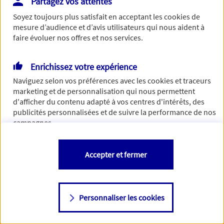
Partagez vos attentes
Vous disposez de droits sur les informations vous concernant. Pour
Soyez toujours plus satisfait en acceptant les
cookies
de
plus d’informations,
cliquez ici
.
mesure d’audience et d’avis utilisateurs qui nous aident à
faire évoluer nos offres et nos services.
Enrichissez votre expérience
Naviguez selon vos préférences avec les
cookies et traceurs
marketing et de personnalisation qui nous permettent
d'afficher du contenu adapté à vos centres d'intérêts, des
publicités personnalisées et de suivre la performance de nos
campagnes.
Vous êtes libre de les accepter, de les refuser comme de
Accepter et fermer
changer d'avis à tout moment en allant sur
"Paramétrer mes
cookies
"
Personnaliser les cookies
Consulter notre politique de
cookies
Étape suivante