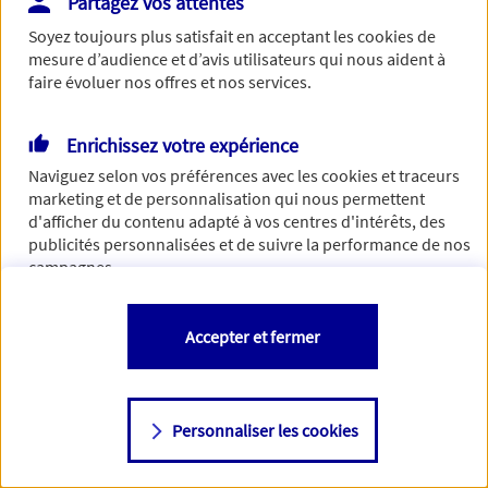
Partagez vos attentes
Vous disposez de droits sur les informations vous concernant. Pour
Soyez toujours plus satisfait en acceptant les
cookies
de
plus d’informations,
cliquez ici
.
mesure d’audience et d’avis utilisateurs qui nous aident à
faire évoluer nos offres et nos services.
Enrichissez votre expérience
Naviguez selon vos préférences avec les
cookies et traceurs
marketing et de personnalisation qui nous permettent
d'afficher du contenu adapté à vos centres d'intérêts, des
publicités personnalisées et de suivre la performance de nos
campagnes.
Vous êtes libre de les accepter, de les refuser comme de
Accepter et fermer
changer d'avis à tout moment en allant sur
"Paramétrer mes
cookies
"
Personnaliser les cookies
Consulter notre politique de
cookies
Étape suivante