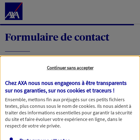
Accéder au Contenu
Formulaire de contact
Expliquez-nous en quelques mots votre
Continuer sans accepter
demande, nous vous répondrons dans les
meilleurs délais par mail ou par téléphone.
Chez AXA nous nous engageons à être transparents
sur nos garanties, sur nos
cookies et traceurs
!
Votre message :
Ensemble, mettons fin aux préjugés sur ces petits fichiers
textes, plus connus sous le nom de
cookies
. Ils nous aident à
traiter des informations essentielles pour garantir la sécurité
du site et faire évoluer votre expérience en ligne, dans le
respect de votre vie privée.