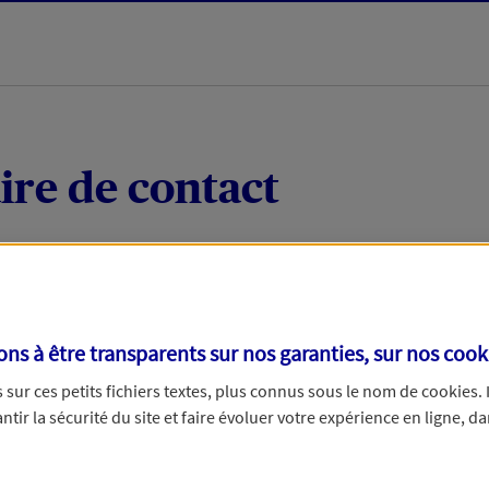
ire de contact
 quelques mots votre demande, nous vous répondrons 
 par téléphone.
s à être transparents sur nos garanties, sur nos
cook
sur ces petits fichiers textes, plus connus sous le nom de
cookies
.
tir la sécurité du site et faire évoluer votre expérience en ligne, da