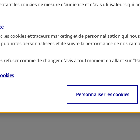
ceptant les
cookies
de mesure d’audience et d’avis utilisateurs qui no
r les informations vous concernant. Pour plus d’informations,
cliquez ici
.
ce
c les
cookies et traceurs
marketing et de personnalisation qui nous
es publicités personnalisées et de suivre la performance de nos cam
 les refuser comme de changer d'avis à tout moment en allant sur
"P
ookies
Personnaliser les cookies