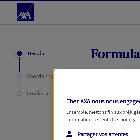
Accéder au Contenu
Formula
Besoin
Coordonnées
Expliquez-nous en
délais par mail ou
Confirmation
Chez AXA nous nous engageon
Votre message :
Ensemble, mettons fin aux préjugés 
informations essentielles pour garan
Partagez vos attentes