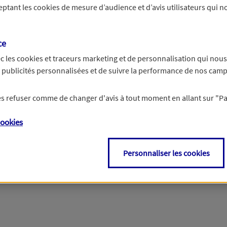
ceptant les
cookies
de mesure d’audience et d’avis utilisateurs qui no
r les informations vous concernant. Pour plus d’informations,
cliquez ici
.
ce
c les
cookies et traceurs
marketing et de personnalisation qui nous
es publicités personnalisées et de suivre la performance de nos cam
 les refuser comme de changer d'avis à tout moment en allant sur
"P
ookies
Personnaliser les cookies