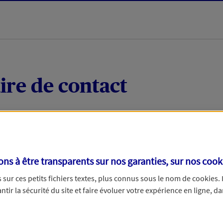
ire de contact
 quelques mots votre demande, nous vous répondrons 
 par téléphone.
s à être transparents sur nos garanties, sur nos
cook
sur ces petits fichiers textes, plus connus sous le nom de
cookies
.
tir la sécurité du site et faire évoluer votre expérience en ligne, da