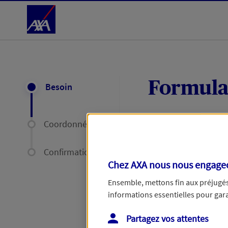
Accéder au Contenu
Formula
Besoin
Coordonnées
Expliquez-nous en
délais par mail ou
Confirmation
Chez AXA nous nous engageon
Votre message :
Ensemble, mettons fin aux préjugés 
informations essentielles pour garan
Partagez vos attentes