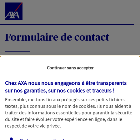
Accéder au Contenu
Formulaire de contact
Expliquez-nous en quelques mots votre
Continuer sans accepter
demande, nous vous répondrons dans les
meilleurs délais par mail ou par téléphone.
Chez AXA nous nous engageons à être transparents
sur nos garanties, sur nos
cookies et traceurs
!
Votre message :
Ensemble, mettons fin aux préjugés sur ces petits fichiers
textes, plus connus sous le nom de
cookies
. Ils nous aident à
traiter des informations essentielles pour garantir la sécurité
du site et faire évoluer votre expérience en ligne, dans le
respect de votre vie privée.