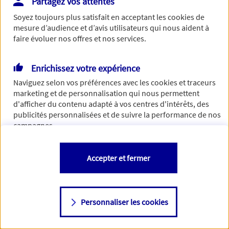
Partagez vos attentes
Vous disposez de droits sur les informations vous concernant. Pour
Soyez toujours plus satisfait en acceptant les
cookies
de
plus d’informations,
cliquez ici
.
mesure d’audience et d’avis utilisateurs qui nous aident à
faire évoluer nos offres et nos services.
Enrichissez votre expérience
Naviguez selon vos préférences avec les
cookies et traceurs
marketing et de personnalisation qui nous permettent
d'afficher du contenu adapté à vos centres d'intérêts, des
publicités personnalisées et de suivre la performance de nos
campagnes.
Vous êtes libre de les accepter, de les refuser comme de
Accepter et fermer
changer d'avis à tout moment en allant sur
"Paramétrer mes
cookies
"
Personnaliser les cookies
Consulter notre politique de
cookies
Étape suivante