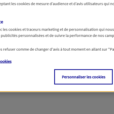
ceptant les
cookies
de mesure d’audience et d’avis utilisateurs qui no
r les informations vous concernant. Pour plus d’informations,
cliquez ici
.
ce
c les
cookies et traceurs
marketing et de personnalisation qui nous
es publicités personnalisées et de suivre la performance de nos cam
 les refuser comme de changer d'avis à tout moment en allant sur
"P
ookies
Personnaliser les cookies