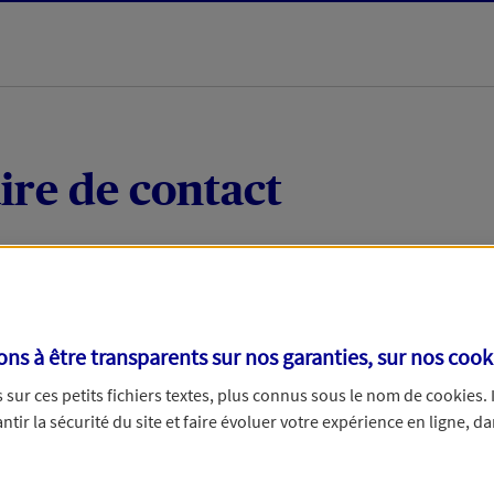
ire de contact
 quelques mots votre demande, nous vous répondrons 
 par téléphone.
s à être transparents sur nos garanties, sur nos
cook
sur ces petits fichiers textes, plus connus sous le nom de
cookies
.
tir la sécurité du site et faire évoluer votre expérience en ligne, da