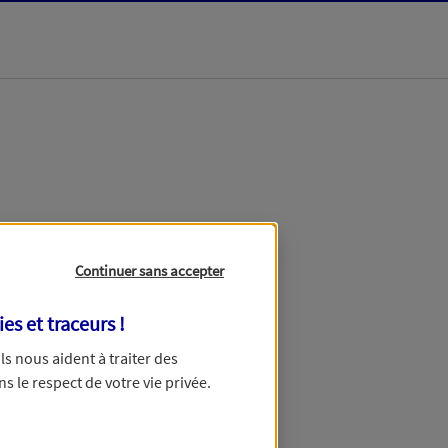
dans les meilleurs
Continuer sans accepter
ies et traceurs
!
 Ils nous aident à traiter des
ns le respect de votre vie privée.