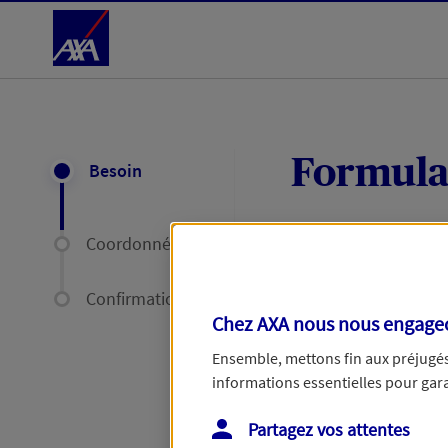
Accéder au Contenu
Formula
Besoin
Coordonnées
Expliquez-nous en
délais par mail ou
Confirmation
Chez AXA nous nous engageon
Votre message :
Ensemble, mettons fin aux préjugés 
informations essentielles pour garan
Partagez vos attentes