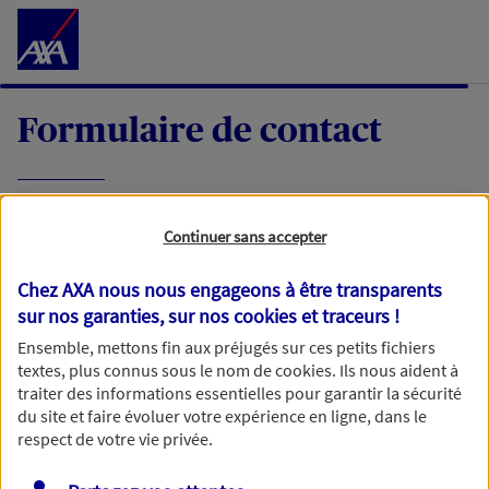
Accéder au Contenu
Formulaire de contact
Expliquez-nous en quelques mots votre
Continuer sans accepter
demande, nous vous répondrons dans les
meilleurs délais par mail ou par téléphone.
Chez AXA nous nous engageons à être transparents
sur nos garanties, sur nos
cookies et traceurs
!
Votre message :
Ensemble, mettons fin aux préjugés sur ces petits fichiers
textes, plus connus sous le nom de
cookies
. Ils nous aident à
traiter des informations essentielles pour garantir la sécurité
du site et faire évoluer votre expérience en ligne, dans le
respect de votre vie privée.