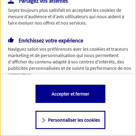
Partagez vos attentes
Vous disposez de droits sur les informations vous concernant. Pour
Soyez toujours plus satisfait en acceptant les
cookies
de
plus d’informations,
cliquez ici
.
mesure d’audience et d’avis utilisateurs qui nous aident à
faire évoluer nos offres et nos services.
Enrichissez votre expérience
Naviguez selon vos préférences avec les
cookies et traceurs
marketing et de personnalisation qui nous permettent
d'afficher du contenu adapté à vos centres d'intérêts, des
publicités personnalisées et de suivre la performance de nos
campagnes.
Vous êtes libre de les accepter, de les refuser comme de
Accepter et fermer
changer d'avis à tout moment en allant sur
"Paramétrer mes
cookies
"
Personnaliser les cookies
Consulter notre politique de
cookies
Étape suivante