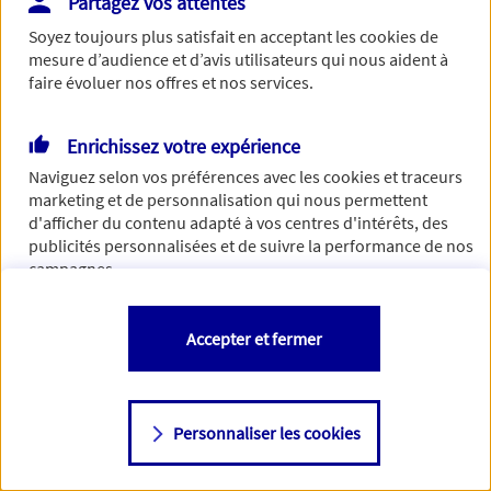
Partagez vos attentes
Vous disposez de droits sur les informations vous concernant. Pour
Soyez toujours plus satisfait en acceptant les
cookies
de
plus d’informations,
cliquez ici
.
mesure d’audience et d’avis utilisateurs qui nous aident à
faire évoluer nos offres et nos services.
Enrichissez votre expérience
Naviguez selon vos préférences avec les
cookies et traceurs
marketing et de personnalisation qui nous permettent
d'afficher du contenu adapté à vos centres d'intérêts, des
publicités personnalisées et de suivre la performance de nos
campagnes.
Vous êtes libre de les accepter, de les refuser comme de
Accepter et fermer
changer d'avis à tout moment en allant sur
"Paramétrer mes
cookies
"
Personnaliser les cookies
Consulter notre politique de
cookies
Étape suivante