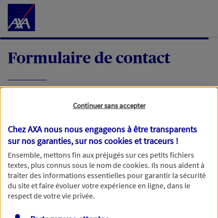
Accéder au Contenu
Formulaire de contact
Expliquez-nous en quelques mots votre
Continuer sans accepter
demande, nous vous répondrons dans les
meilleurs délais par mail ou par téléphone.
Chez AXA nous nous engageons à être transparents
sur nos garanties, sur nos
cookies et traceurs
!
Votre message :
Ensemble, mettons fin aux préjugés sur ces petits fichiers
textes, plus connus sous le nom de
cookies
. Ils nous aident à
traiter des informations essentielles pour garantir la sécurité
du site et faire évoluer votre expérience en ligne, dans le
respect de votre vie privée.