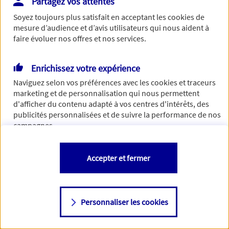
Partagez vos attentes
Vous disposez de droits sur les informations vous concernant. Pour
Soyez toujours plus satisfait en acceptant les
cookies
de
plus d’informations,
cliquez ici
.
mesure d’audience et d’avis utilisateurs qui nous aident à
faire évoluer nos offres et nos services.
Enrichissez votre expérience
Naviguez selon vos préférences avec les
cookies et traceurs
marketing et de personnalisation qui nous permettent
d'afficher du contenu adapté à vos centres d'intérêts, des
publicités personnalisées et de suivre la performance de nos
campagnes.
Vous êtes libre de les accepter, de les refuser comme de
Accepter et fermer
changer d'avis à tout moment en allant sur
"Paramétrer mes
cookies
"
Personnaliser les cookies
Consulter notre politique de
cookies
Étape suivante