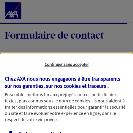
Accéder au Contenu
Formulaire de contact
Expliquez-nous en quelques mots votre
Continuer sans accepter
demande, nous vous répondrons dans les
meilleurs délais par mail ou par téléphone.
Chez AXA nous nous engageons à être transparents
sur nos garanties, sur nos
cookies et traceurs
!
Votre message :
Ensemble, mettons fin aux préjugés sur ces petits fichiers
textes, plus connus sous le nom de
cookies
. Ils nous aident à
traiter des informations essentielles pour garantir la sécurité
du site et faire évoluer votre expérience en ligne, dans le
respect de votre vie privée.