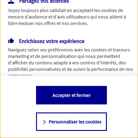
Partagez vos attentes
Vous disposez de droits sur les informations vous concernant. Pour
Soyez toujours plus satisfait en acceptant les
cookies
de
plus d’informations,
cliquez ici
.
mesure d’audience et d’avis utilisateurs qui nous aident à
faire évoluer nos offres et nos services.
Enrichissez votre expérience
Naviguez selon vos préférences avec les
cookies et traceurs
marketing et de personnalisation qui nous permettent
d'afficher du contenu adapté à vos centres d'intérêts, des
publicités personnalisées et de suivre la performance de nos
campagnes.
Vous êtes libre de les accepter, de les refuser comme de
Accepter et fermer
changer d'avis à tout moment en allant sur
"Paramétrer mes
cookies
"
Personnaliser les cookies
Consulter notre politique de
cookies
Étape suivante