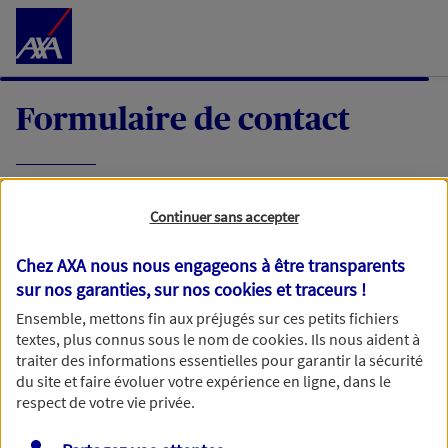
Accéder au Contenu
Formulaire de contact
Expliquez-nous en quelques mots votre
Continuer sans accepter
demande, nous vous répondrons dans les
meilleurs délais par mail ou par téléphone.
Chez AXA nous nous engageons à être transparents
sur nos garanties, sur nos
cookies et traceurs
!
Votre message :
Ensemble, mettons fin aux préjugés sur ces petits fichiers
textes, plus connus sous le nom de
cookies
. Ils nous aident à
traiter des informations essentielles pour garantir la sécurité
du site et faire évoluer votre expérience en ligne, dans le
respect de votre vie privée.