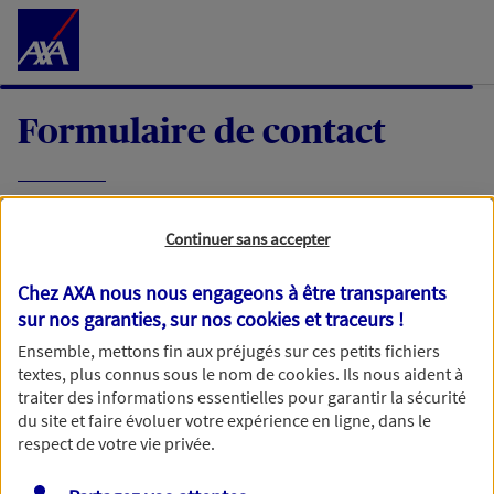
Accéder au Contenu
Formulaire de contact
Expliquez-nous en quelques mots votre
Continuer sans accepter
demande, nous vous répondrons dans les
meilleurs délais par mail ou par téléphone.
Chez AXA nous nous engageons à être transparents
sur nos garanties, sur nos
cookies et traceurs
!
Votre message :
Ensemble, mettons fin aux préjugés sur ces petits fichiers
textes, plus connus sous le nom de
cookies
. Ils nous aident à
traiter des informations essentielles pour garantir la sécurité
du site et faire évoluer votre expérience en ligne, dans le
respect de votre vie privée.