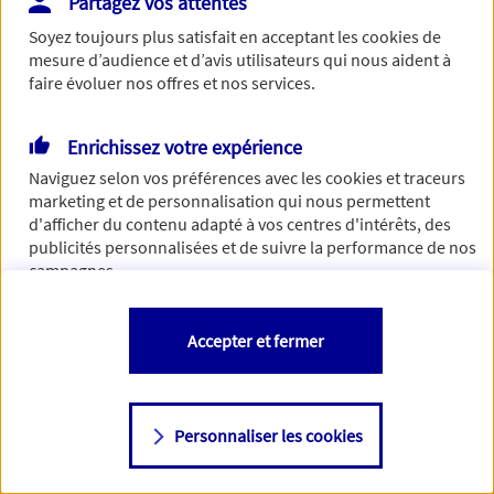
Partagez vos attentes
Vous disposez de droits sur les informations vous concernant. Pour
Soyez toujours plus satisfait en acceptant les
cookies
de
plus d’informations,
cliquez ici
.
mesure d’audience et d’avis utilisateurs qui nous aident à
faire évoluer nos offres et nos services.
Enrichissez votre expérience
Naviguez selon vos préférences avec les
cookies et traceurs
marketing et de personnalisation qui nous permettent
d'afficher du contenu adapté à vos centres d'intérêts, des
publicités personnalisées et de suivre la performance de nos
campagnes.
Vous êtes libre de les accepter, de les refuser comme de
Accepter et fermer
changer d'avis à tout moment en allant sur
"Paramétrer mes
cookies
"
Personnaliser les cookies
Consulter notre politique de
cookies
Étape suivante